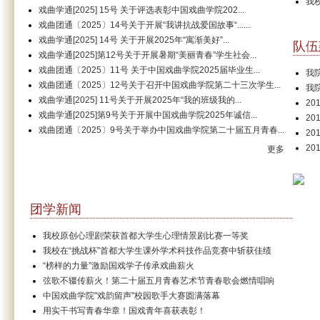
我
戏曲学通[2025] 15号 关于评选表彰中国戏曲学院202...
戏曲团通〔2025〕14号关于开展“我讲抗战爱国故事“......
戏曲学通[2025] 14号 关于开展2025年“寓渐美好”...
队伍
戏曲学通[2025]第12号关于开展暑期“美丽青春”学生社会...
戏曲团通〔2025〕11号 关于中国戏曲学院2025届毕业生...
我
戏曲团通〔2025〕12号关于召开中国戏曲学院第二十三次学生...
我
戏曲学通[2025] 11号关于开展2025年“我的班级我的...
2
戏曲学通[2025]第9号关于开展中国戏曲学院2025年诚信...
2
戏曲团通〔2025〕9号关于举办中国戏曲学院第二十届五月青春...
2
2
更多
团学新闻
我校原创心理剧荣获首都大学生心理情景剧比赛一等奖
我校在“挑战杯”首都大学生课外学术科技作品竞赛中斩获佳绩
“榜样的力量”激励国戏学子传承戏曲薪火
弦歌不辍传薪火！第二十届五月青春艺术节青春歌会燃情唱响
中国戏曲学院"戏韵留声"校园歌手大赛圆满落幕
用实干书写青春华章！国戏青年喜获表彰！