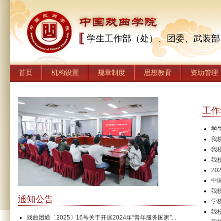
学生工作部（处）、团委、武装部
首页
机构设置
规章制度
思想教育
资助管理
工作
学
我
我
我
2
中
我
通知公告
学
我
戏曲团通〔2025〕16号关于开展2024年“青年服务国家”...